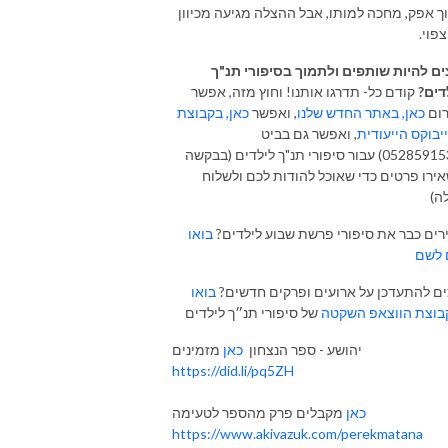
ך אפק, מחכה למותו, אבל ההצלה מגיעה מכיוון
צפוי.
ים להיות שותפים ולתמוך בסיפורי תנ"ך
דים?
קודם כל- תדרגו אותנו! וחוץ מזה, אפשר
ום
כאן, באתר החדש שלנו
, ואפשר
כאן, בקבוצת
יבוקס הייעודית
, ואפשר גם בביט
(0528591536) עבור סיפורי תנ"ך לילדים (בבקשה
ירו פרטים כדי שאוכל להודות לכם ולשלוח
ה)
רים כבר את סיפורי פרשת שבוע לילדים?
בואו
 לשם
ים להתעדכן על ארועים ופרקים חדשים?
בואו
בוצת הווצאפ השקטה
יהושע - ספר הנצחון
כאן
מזמינים
https://did.li/pq5ZH
כאן
מקבלים פרק מהספר לטעימה
https://www.akivazuk.com/perekmatana