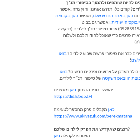
ים להיות שותפים ולתמוך בסיפורי תנ"ך
דים?
קודם כל- תדרגו אותנו! וחוץ מזה, אפשר
ום
כאן, באתר החדש שלנו
, ואפשר
כאן, בקבוצת
יבוקס הייעודית
, ואפשר גם בביט
(0528591536) עבור סיפורי תנ"ך לילדים (בבקשה
ירו פרטים כדי שאוכל להודות לכם ולשלוח
ה)
רים כבר את סיפורי פרשת שבוע לילדים?
בואו
לשם
!
ים להתעדכן על ארועים ופרקים חדשים?
בואו
וצת הווצאפ השקטה
של סיפורי תנ״ך לילדים.
יהושע - ספר הנצחון
כאן
מזמינים
https://did.li/pq5ZH
כאן
מקבלים פרק מהספר לטעימה
https://www.akivazuk.com/perekmatana
רוצים שאקדיש את הפרק לילדים שלכם?
הצטרפו לקהילה
כאן